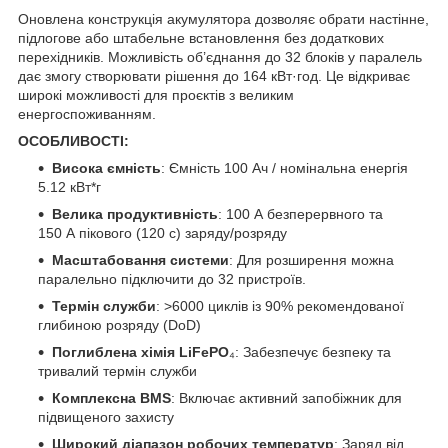
Оновлена конструкція акумулятора дозволяє обрати настінне,
підлогове або штабельне встановлення без додаткових
перехідників. Можливість об’єднання до 32 блоків у паралель
дає змогу створювати рішення до 164 кВт·год. Це відкриває
широкі можливості для проєктів з великим
енергоспоживанням.
ОСОБЛИВОСТІ:
Висока ємність
: Ємність 100 Ач / номінальна енергія
5.12 кВт*г
Велика продуктивність
: 100 А безперервного та
150 А пікового (120 с) заряду/розряду
Масштабовання системи
: Для розширення можна
паралельно підключити до 32 пристроїв.
Термін служби
: >6000 циклів із 90% рекомендованої
глибиною розряду (DoD)
Поглиблена хімія LiFePO
₄: Забезпечує безпеку та
тривалий термін служби
Комплексна BMS
: Включає активний запобіжник для
підвищеного захисту
Широкий діапазон робочих температур
: Заряд від