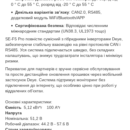
0 ° C до 55 ° C, розряд від -20 ° C до 55 ° C
Декілька варіантів зв’язку
: CAN2.0, RS485,
додатковий модуль WiFi/Bluetooth/APP
Сертифікована безпека
: Відповідає численним
міжнародним стандартам (UN38.3, UL1973 тощо)
SE-F5 Pro повністю сумісний з гібридними інверторами Deye,
забезпечуючи стабільну взаємодію на рівні протоколів CAN і
RS485. Уся система підключається швидко, без складних
налаштувань, що знижує трудозатрати інсталятора і мінімізує
ризики.
Перевагою для партнерів є зручне сервісне обслуговування
та просте дистанційне оновлення прошивок через мобільний
застосунок Deye. Система підтримує моніторинг без
підключення до інтернету, що особливо цінно при роботі у
віддалених об’єктах.
Основні характеристики:
Ємність
5,12 кВт*г 100 А*г
Напруга
Номінальна: 51,2 В
Робочий діапазон: 44.2 В - 57.6 В
Струм заряду/розряду