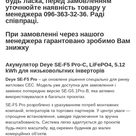
будь ласка, перед замовленням
уточнюйте наявність товару у
менеджера 096-363-32-36. Раді
співпраці.
При замовленні через нашого
менеджера гарантовано зробимо Вам
знижку
Акумулятор Deye SE-F5 Pro-C, LiFePO4, 5.12
kWh для низьковольтних інверторів
Deye SE-F5 Pro
– це оновлене рішення спеціально для ринку
житлових СЕС. Модель уже доступна для замовлення і
замінює попередню версію SE-G5.1Pro-B, яка активно
використовувалася в багатьох проєктах.
SE-F5 Pro розроблено з урахуванням потреб монтажних
компаній, інтеграторів та торгових партнерів. У центрі уваги —
спрощене встановлення, швидке підключення та зручна
масштабованість. Система легко адаптується до проєктів
будь-якого масштабу, від окремих будинків до малих
комерційних об’єктів.