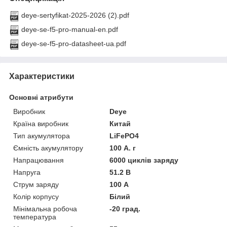
deye-sertyfikat-2025-2026 (2).pdf
deye-se-f5-pro-manual-en.pdf
deye-se-f5-pro-datasheet-ua.pdf
Характеристики
Основні атрибути
Виробник
Deye
Країна виробник
Китай
Тип акумулятора
LiFePO4
Ємність акумулятору
100 А. г
Напрацювання
6000 циклів заряду
Напруга
51.2 В
Струм заряду
100 А
Колір корпусу
Білий
Мінімальна робоча
-20 град.
температура