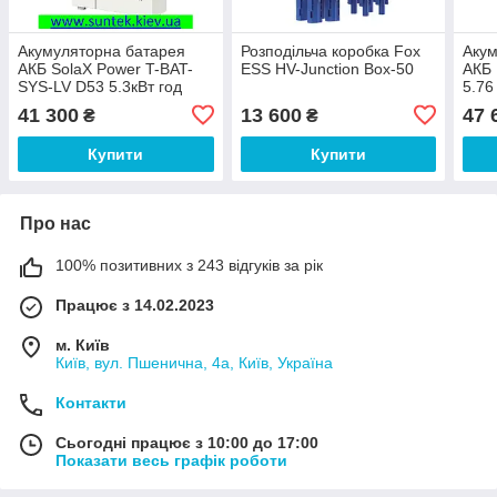
Акумуляторна батарея
Розподільча коробка Fox
Акум
АКБ SolaX Power T-BAT-
ESS HV-Junction Box-50
АКБ 
SYS-LV D53 5.3кВт год
5.76
піді
41 300
13 600
47 
₴
₴
Купити
Купити
Про нас
100% позитивних з 243 відгуків за рік
Працює з 14.02.2023
м. Київ
Київ, вул. Пшенична, 4а, Київ, Україна
Контакти
Сьогодні працює з 10:00 до 17:00
Показати весь графік роботи