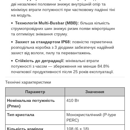
дві незалежні половини знижує внутрішній опір та
мінімізує втрати потужності при частковому падінні тіні
на модуль.
Технологія Multi-Busbar (MBB):
більша кількість
струмопровідних шин знижує ризик появи мікротріщин
та оптимізує знімання струму.
Захист за стандартом IP68:
повністю герметична
розподільна коробка з 3 діодами забезпечує надійний
захист від вологи, пилу та перевантажень.
Стійкість до деградації:
мінімальні втрати
потужності з часом — збереження не менше 84.8%
початкової продуктивності після 25 років експлуатації.
Технічні характеристики
Параметр
Значення
Номінальна потужність
410 Вт
(Pmax)
Тип кристала
Монокристалічний (P-type
PERC)
Кількість комірок
108 (6 × 18)