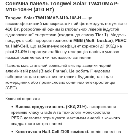
Сонячна панель Tongwei Solar TW410MAP-
M10-108-H (410 Вт)
Tongwei Solar TW410MAP-M10-108-H
— це
високоефективний монокристалічний фотомодуль потужністю
410 Вт
, розроблений одним із глобальних лідерів індустрії
відновлюваної енергетики (входить до списку
Tier 1
). Модель
поєднує в собі передові технології
MBB (Multi-busbar)
,
PERC
та
Half-Cell
, що забезпечує коефіцієнт корисної дії (ККД) на
рівні
21.0%
і гарантує стабільну генерацію навіть в умовах
низької освітленості чи часткового затінення.
Панель має стильний зовнішній вигляд завдяки чорній
алюмінієвій рамі (
Black Frame
). Це робить її чудовим
вибором як для приватних житлових будинків, так і для
комерційних або промислових сонячних електростанцій
(СЕС).
Ключові переваги
Висока продуктивність (ККД 21%):
використання
кремнію класу Grade A та технології монокристала
PERC дозволяє отримувати максимум енергії з кожного
квадратного метра панелі.
Конструкція Half-Cell (108 комірок):
поділ панелі на