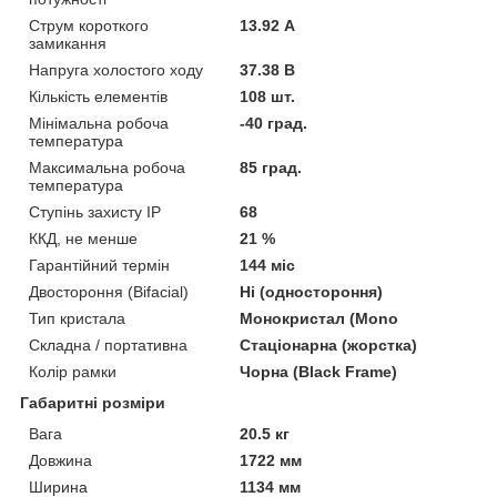
Струм короткого
13.92 А
замикання
Напруга холостого ходу
37.38 В
Кількість елементів
108 шт.
Мінімальна робоча
-40 град.
температура
Максимальна робоча
85 град.
температура
Ступінь захисту IP
68
ККД, не менше
21 %
Гарантійний термін
144 міс
Двостороння (Bifacial)
Ні (одностороння)
Тип кристала
Монокристал (Mono
Складна / портативна
Стаціонарна (жорстка)
Колір рамки
Чорна (Black Frame)
Габаритні розміри
Вага
20.5 кг
Довжина
1722 мм
Ширина
1134 мм