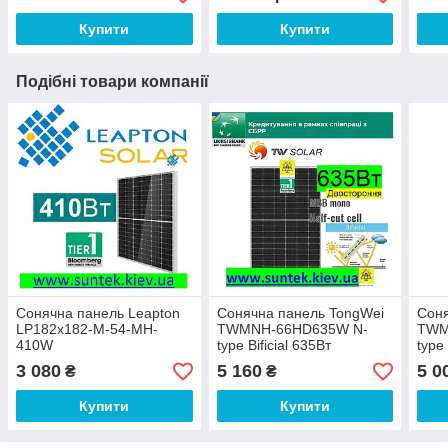
Купити
Купити
Подібні товари компанії
Сонячна панель Leapton
Сонячна панель TongWei
Соня
LP182x182-M-54-MH-
TWMNH-66HD635W N-
TWM
410W
type Bificial 635Вт
type 
Двостороння
Дво
3 080
5 160
5 0
₴
₴
Купити
Купити