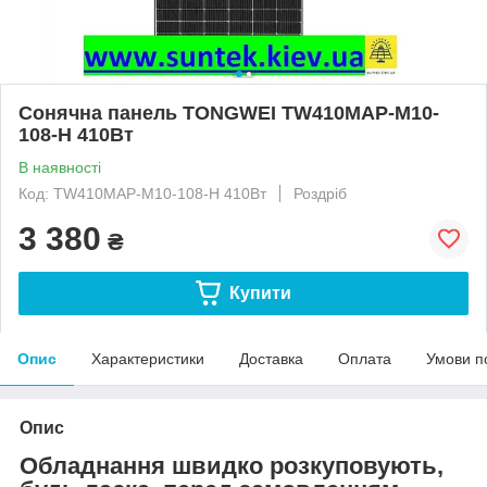
Сонячна панель TONGWEI TW410MAP-M10-
108-H 410Вт
В наявності
Код: TW410MAP-M10-108-H 410Вт
Роздріб
3 380
₴
Купити
Опис
Характеристики
Доставка
Оплата
Умови п
Опис
Обладнання швидко розкуповують,