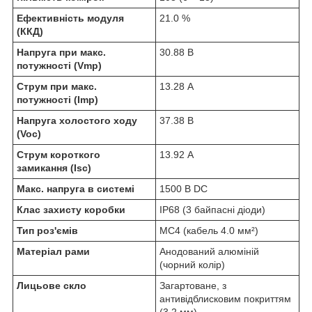
Ефективність модуля
21.0 %
(ККД)
Напруга при макс.
30.88 В
потужності (Vmp)
Струм при макс.
13.28 А
потужності (Imp)
Напруга холостого ходу
37.38 В
(Voc)
Струм короткого
13.92 А
замикання (Isc)
Макс. напруга в системі
1500 В DC
Клас захисту коробки
IP68 (3 байпасні діоди)
Тип роз'ємів
MC4 (кабель 4.0 мм²)
Матеріал рами
Анодований алюміній
(чорний колір)
Лицьове скло
Загартоване, з
антивідблисковим покриттям
(3.2 мм)