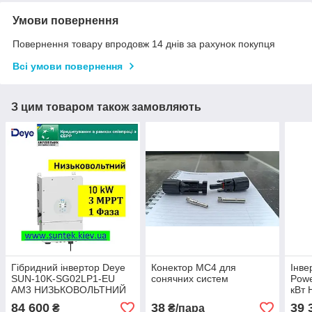
Умови повернення
Повернення товару впродовж 14 днів за рахунок покупця
Всі умови повернення
З цим товаром також замовляють
Гібридний інвертор Deye
Конектор MC4 для
Інве
SUN-10K-SG02LP1-EU
сонячних систем
Powe
АМ3 НИЗЬКОВОЛЬТНИЙ
кВт 
84 600
38
39 
₴
₴/пара